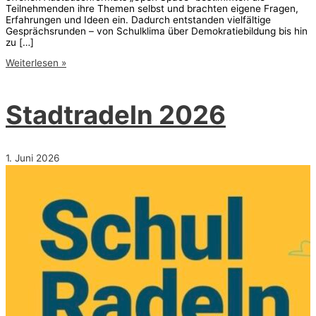
Teilnehmenden ihre Themen selbst und brachten eigene Fragen,
Erfahrungen und Ideen ein. Dadurch entstanden vielfältige
Gesprächsrunden – von Schulklima über Demokratiebildung bis hin
zu […]
Aktiventreffen
Weiterlesen »
Netzwerk
„Schule
ohne
Stadtradeln 2026
Rassismus
–
Schule
mit
Courage“
1. Juni 2026
(16.06.2026)