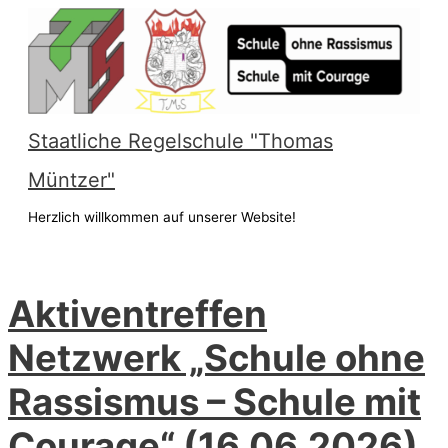
Zum
Inhalt
springen
Staatliche Regelschule "Thomas
Müntzer"
Herzlich willkommen auf unserer Website!
Hauptmenü
Aktiventreffen
Netzwerk „Schule ohne
Rassismus – Schule mit
Courage“ (16.06.2026)