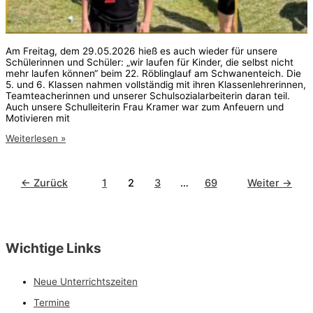
Am Freitag, dem 29.05.2026 hieß es auch wieder für unsere
Schülerinnen und Schüler: „wir laufen für Kinder, die selbst nicht
mehr laufen können“ beim 22. Röblinglauf am Schwanenteich. Die
5. und 6. Klassen nahmen vollständig mit ihren Klassenlehrerinnen,
Teamteacherinnen und unserer Schulsozialarbeiterin daran teil.
Auch unsere Schulleiterin Frau Kramer war zum Anfeuern und
Motivieren mit
Röblinglauf
Weiterlesen »
2026
←
Zurück
1
2
3
…
69
Weiter
→
Wichtige Links
Neue Unterrichtszeiten
Termine