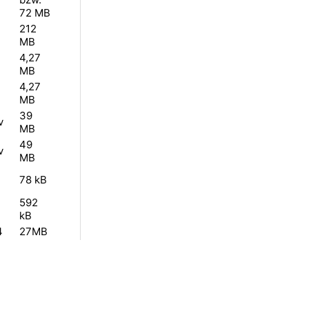
72 MB
212
MB
4,27
MB
4,27
MB
39
v
MB
49
v
MB
78 kB
592
kB
4
27MB