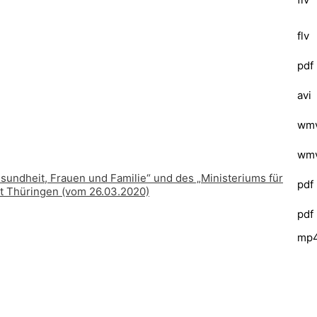
flv
pdf
avi
wm
wm
Gesundheit, Frauen und Familie“ und des „Ministeriums für
pdf
aat Thüringen (vom 26.03.2020)
pdf
mp