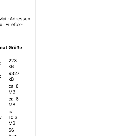
-Mail-Adressen
ür Firefox-
mat
Größe
223
x
kB
9327
x
kB
ca. 8
MB
ca. 6
MB
ca.
v
10,3
MB
56
bzw.