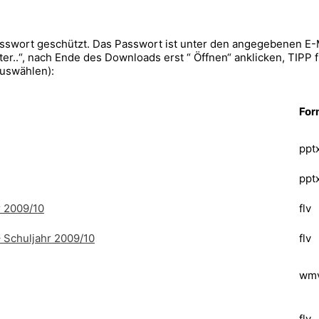
sswort geschützt. Das Passwort ist unter den angegebenen E
er..“, nach Ende des Downloads erst “ Öffnen“ anklicken, TIPP f
auswählen):
For
ppt
ppt
r 2009/10
flv
 Schuljahr 2009/10
flv
wm
flv