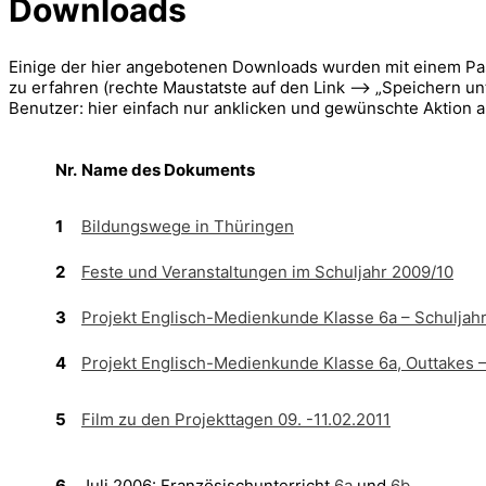
Downloads
Einige der hier angebotenen Downloads wurden mit einem Pa
zu erfahren (rechte Maustatste auf den Link –> „Speichern unt
Benutzer: hier einfach nur anklicken und gewünschte Aktion 
Nr.
Name des Dokuments
1
Bildungswege in Thüringen
2
Feste und Veranstaltungen im Schuljahr 2009/10
3
Projekt Englisch-Medienkunde Klasse 6a – Schuljah
4
Projekt Englisch-Medienkunde Klasse 6a, Outtakes –
5
Film zu den Projekttagen 09. -11.02.2011
6
Juli 2006: Französischunterricht
6a
und
6b