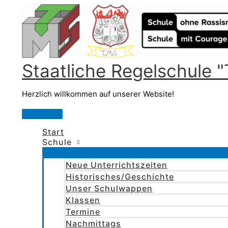
Zum
Inhalt
springen
Staatliche Regelschule
Herzlich willkommen auf unserer Website!
Hauptmenü
Start
Schule
Neue Unterrichtszeiten
Historisches/Geschichte
Unser Schulwappen
Klassen
Termine
Nachmittags