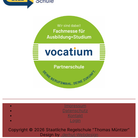
Impressum
Datenschutz
Kontakt
Login
Copyright © 2026
Staatliche Regelschule "Thomas Müntzer"
Design by
.derhut-Webdesign