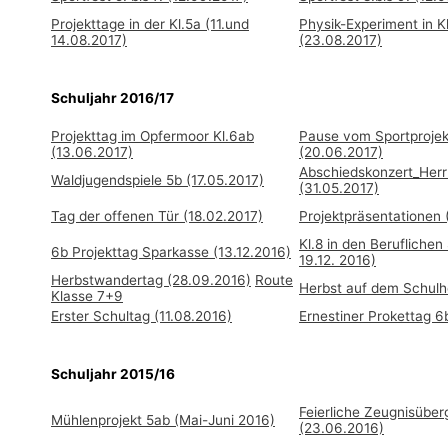
Projekttage in der Kl.5a (11.und
Physik-Experiment in K
14.08.2017)
(23.08.2017)
Schuljahr 2016/17
Projekttag im Opfermoor Kl.6ab
Pause vom Sportprojek
(13.06.2017)
(20.06.2017)
Abschiedskonzert_Herr
Waldjugendspiele 5b (17.05.2017)
(31.05.2017)
Tag der offenen Tür (18.02.2017)
Projektpräsentationen 
Kl.8 in den Beruflichen
6b Projekttag Sparkasse (13.12.2016)
19.12. 2016)
Herbstwandertag (28.09.2016)
Route
Herbst auf dem Schulho
Klasse 7+9
Erster Schultag (11.08.2016)
Ernestiner Prokettag 6
Schuljahr 2015/16
Feierliche Zeugnisübe
Mühlenprojekt 5ab (Mai-Juni 2016)
(23.06.2016)