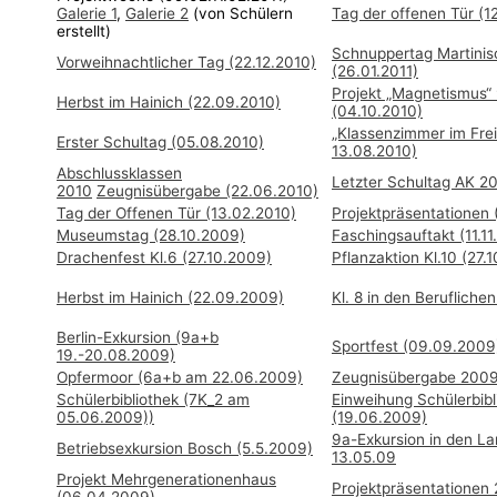
Galerie 1
,
Galerie 2
(von Schülern
Tag der offenen Tür (1
erstellt)
Schnuppertag Martinis
Vorweihnachtlicher Tag (22.12.2010)
(26.01.2011)
Projekt „Magnetismus“
Herbst im Hainich (22.09.2010)
(04.10.2010)
„Klassenzimmer im Frei
Erster Schultag (05.08.2010)
13.08.2010)
Abschlussklassen
Letzter Schultag AK 20
2010
Zeugnisübergabe (22.06.2010)
Tag der Offenen Tür (13.02.2010)
Projektpräsentationen 
Museumstag (28.10.2009)
Faschingsauftakt (11.1
Drachenfest Kl.6 (27.10.2009)
Pflanzaktion Kl.10 (27.
Herbst im Hainich (22.09.2009)
Kl. 8 in den Berufliche
Berlin-Exkursion (9a+b
Sportfest (09.09.2009
19.-20.08.2009)
Opfermoor (6a+b am 22.06.2009)
Zeugnisübergabe 200
Schülerbibliothek (7K_2 am
Einweihung Schülerbibl
05.06.2009))
(19.06.2009)
9a-Exkursion in den L
Betriebsexkursion Bosch (5.5.2009)
13.05.09
Projekt Mehrgenerationenhaus
Projektpräsentationen
(06.04.2009)