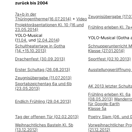
zurück bis 2004
7a+b in der
Zeugnisübergabe (17.0
Thüringentherme(16.07.2014)
+
Video
Projektpräsentationen Kl. 10 (16.und
Frühling erleben Kl. 7a
23.05.2014)
YOLO-Musical
YOLO-Musical (Gotha
(
11.04.
und
12.04.2014
)
Schultheatertage in Gotha
Schnupperunterricht Ma
(14.+15.10.2013)
Klasse (27.01.2014)
Drachenfest (30.09.2013)
Sportfest (02.10.2013)
Erster Schultag (26.08.2013)
Ausstellungseröffnung 
Zeugnisübergabe (11.07
.2013)
Sportabzeichentag 6a und 6b
AK 2013 letzter Schult
(23.05.2013)
Frühling erleben Kl. 6a
(08.05.2013)
Wanderro
Endlich Frühling (29.04.2013)
für Google-Earth
Klasse 5a
Tag der offenen Tür (02.02.2013)
Poetry Slam (06. und 
Weihnachtliches Basteln Kl. 5b
Vorweihnachtlicher Pro
(13.12.2012)
(21.12.2012)