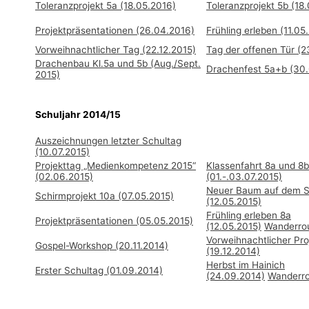
Toleranzprojekt 5a (18.05.2016)
Toleranzprojekt 5b (18
Projektpräsentationen (26.04.2016)
Frühling erleben (11.05
Vorweihnachtlicher Tag (22.12.2015)
Tag der offenen Tür (2
Drachenbau Kl.5a und 5b (Aug./Sept.
Drachenfest 5a+b (30
2015)
Schuljahr 2014/15
Auszeichnungen letzter Schultag
(10.07.2015)
Projekttag „Medienkompetenz 2015“
Klassenfahrt 8a und 8b
(02.06.2015)
(01.-.03.07.2015)
Neuer Baum auf dem S
Schirmprojekt 10a (07.05.2015)
(12.05.2015)
Frühling erleben 8a
Projektpräsentationen (05.05.2015)
(12.05.2015)
Wanderro
Vorweihnachtlicher Pro
Gospel-Workshop (20.11.2014)
(19.12.2014)
Herbst im Hainich
Erster Schultag (01.09.2014)
(24.09.2014)
Wanderro