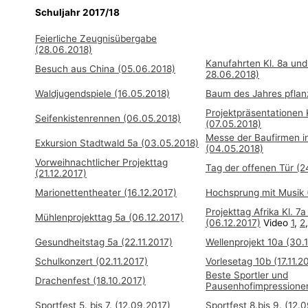
Schuljahr 2017/18
Feierliche Zeugnisübergabe
(28
.06.2018)
Kanufahrten Kl. 8a und
Besuch aus China (05.06.2018)
28.06.2018)
Waldjugendspiele (16.05.2018)
Baum des Jahres pflan
Projektpräsentationen K
Seifenkistenrennen (06.05.2018)
(07.05.2018)
Messe der Baufirmen in
Exkursion Stadtwald 5a (03.05.2018)
(04.05.2018)
Vorweihnachtlicher Projekttag
Tag der offenen Tür (2
(21.12.2017)
Marionettentheater (16.12.2017)
Hochsprung mit Musik 
Projekttag Afrika Kl. 7
Mühlenprojekttag 5a (06.12.2017)
(06.12.2017)
Video
1
,
2
Gesundheitstag 5a (22.11.2017)
Wellenprojekt 10a (30.1
Schulkonzert (02.11.2017)
Vorlesetag 10b (17.11.2
Beste Sportler und
Drachenfest (18.10.2017)
Pausenhofimpressionen
Sportfest 5. bis 7. (12.09.2017)
Sportfest 8.bis 9. (12.