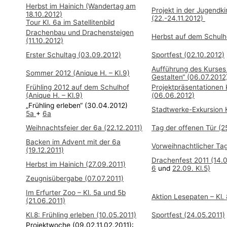
Herbst im Hainich (Wandertag am
Projekt in der Jugendk
18.10.2012)
(22.-24.11.2012)
Tour Kl. 6a im Satellitenbild
Drachenbau und Drachensteigen
Herbst auf dem Schulho
(11.10.2012)
Erster Schultag (03.09.2012)
Sportfest (02.10.2012)
Aufführung des Kurses 
Sommer 2012 (Anique H. – Kl.9)
Gestalten“ (06.07.2012
Frühling 2012 auf dem Schulhof
Projektpräsentationen 
(Anique H. – Kl.9)
(06.06.2012)
„Frühling erleben“ (30.04.2012)
Stadtwerke-Exkursion K
5a
+
6a
Weihnachtsfeier der 6a (22.12.2011)
Tag der offenen Tür (2
Backen im Advent mit der 6a
Vorweihnachtlicher Tag
(19.12.2011)
Drachenfest 2011 (14.0
Herbst im Hainich (27.09.2011)
6
und
22.09. Kl.5)
Zeugnisübergabe (07.07.2011)
Im Erfurter Zoo – Kl. 5a und 5b
Aktion Lesepaten – Kl.
(21.06.2011)
Kl.8: Frühling erleben (10.05.2011)
Sportfest (24.05.2011)
Projektwoche (09.02.11.02.2011):