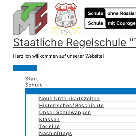
Zum
Inhalt
springen
Staatliche Regelschule
Herzlich willkommen auf unserer Website!
Hauptmenü
Start
Schule
Neue Unterrichtszeiten
Historisches/Geschichte
Unser Schulwappen
Klassen
Termine
Nachmittags