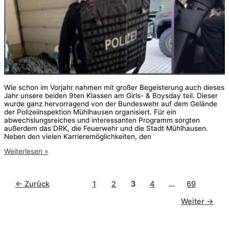
Wie schon im Vorjahr nahmen mit großer Begeisterung auch dieses
Jahr unsere beiden 9ten Klassen am Girls- & Boysday teil. Dieser
wurde ganz hervorragend von der Bundeswehr auf dem Gelände
der Polizeiinspektion Mühlhausen organisiert. Für ein
abwechslungsreiches und interessanten Programm sorgten
außerdem das DRK, die Feuerwehr und die Stadt Mühlhausen.
Neben den vielen Karrieremöglichkeiten, den
Girlsday
Weiterlesen »
(23.04.2026)
←
Zurück
1
2
3
4
…
69
Weiter
→