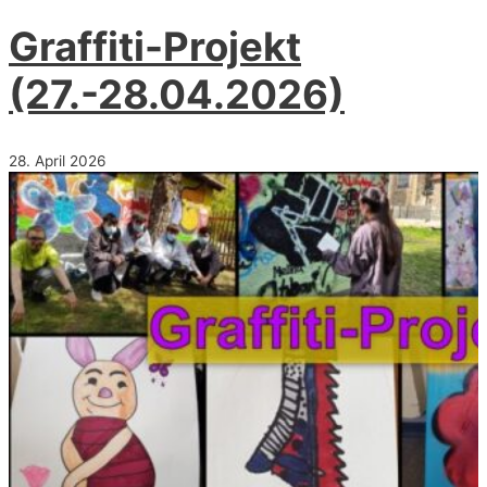
der
Vereine
Graffiti-Projekt
(11.
Mai
2026)
(27.-28.04.2026)
28. April 2026