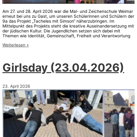
Am 27. und 28. April 2026 war die Mal- und Zeichenschule Weimar
erneut bei uns zu Gast, um unseren Schülerinnen und Schülern der
9a das Projekt „Tacheles mit Simson“ näherzubringen. Im
Mittelpunkt des Projekts steht die kreative Auseinandersetzung mit
der jüdischen Kultur. Die Jugendlichen setzen sich dabei mit
Themen wie Identität, Gemeinschaft, Freiheit und Verantwortung
Graffiti-
Weiterlesen »
Projekt
(27.-28.04.2026)
Girlsday (23.04.2026)
23. April 2026