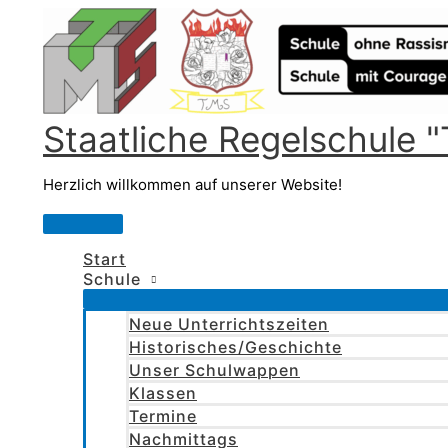
Zum
Inhalt
springen
Staatliche Regelschule
Herzlich willkommen auf unserer Website!
Hauptmenü
Start
Schule
Neue Unterrichtszeiten
Historisches/Geschichte
Unser Schulwappen
Klassen
Termine
Nachmittags