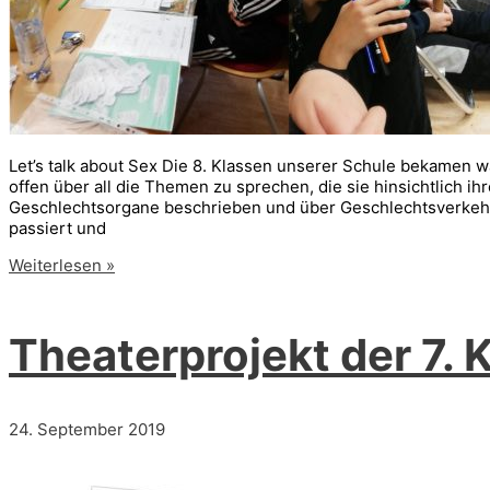
Let’s talk about Sex Die 8. Klassen unserer Schule bekamen 
offen über all die Themen zu sprechen, die sie hinsichtlich 
Geschlechtsorgane beschrieben und über Geschlechtsverkehr 
passiert und
Die
Weiterlesen »
8a
und
8b
Theaterprojekt der 7. 
bei
einem
ASB-
Projekt
24. September 2019
(26.09.2019)