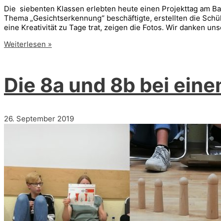
Die siebenten Klassen erlebten heute einen Projekttag am B
Thema „Gesichtserkennung“ beschäftigte, erstellten die Schül
eine Kreativität zu Tage trat, zeigen die Fotos. Wir danken u
Projekttag
Weiterlesen »
im
Bauhausmuseum
Die 8a und 8b bei ein
26. September 2019