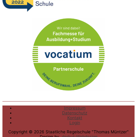
Impressum
Datenschutz
Kontakt
Login
Copyright © 2026
Staatliche Regelschule "Thomas Müntzer"
Design by
.derhut-Webdesign