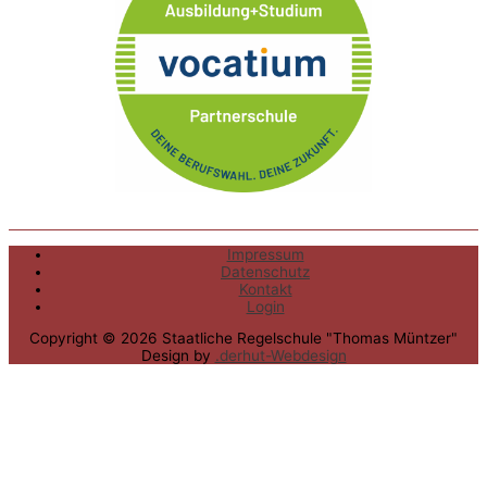
Impressum
Datenschutz
Kontakt
Login
Copyright © 2026
Staatliche Regelschule "Thomas Müntzer"
Design by
.derhut-Webdesign